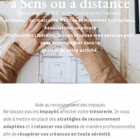
à Sens ou à distance
Alexandra DEBODE - Votre Consultante Freelance
Artisans, Commerçants, Petites et Moyennes Entreprises,
Associations ou encore
Professions Libérales, je vous propose mes services pour
vous accompagner dans la
gestion de votre activité.
Aide au recouvrement des impayés
Ne laissez pas les
impayés
affecter votre
trésorerie
. Je vous
aide à mettre en place des
stratégies de recouvrement
adaptées
et à
relancer vos clients
de manière professionnelle,
afin de
récupérer vos créances en toute sérénité
.